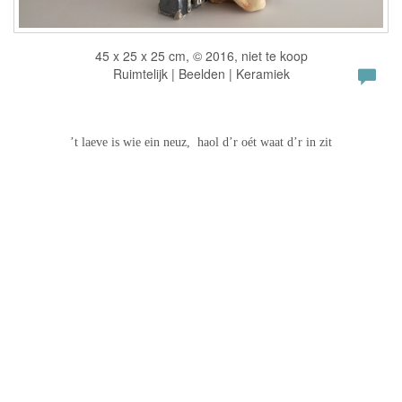
45 x 25 x 25 cm, © 2016, niet te koop
Ruimtelijk | Beelden | Keramiek
’t laeve is wie ein neuz, haol d’r oét waat d’r in zit