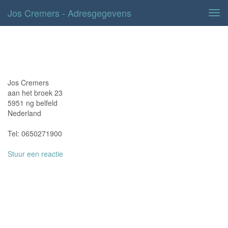
Jos Cremers - Adresgegevens
Tog
navi
Adresgegevens
Jos Cremers
aan het broek 23
5951 ng belfeld
Nederland
Tel: 0650271900
Stuur een reactie