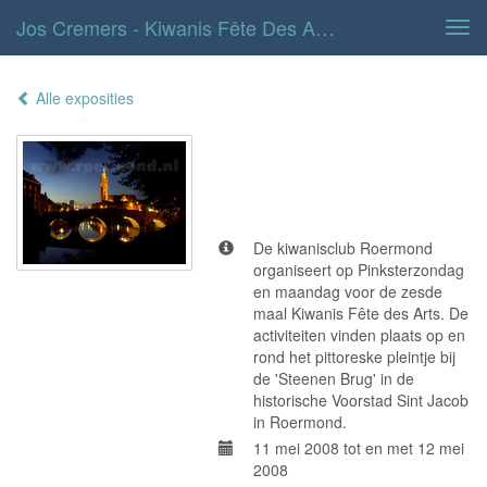
Jos Cremers - Kiwanis Fête Des Arts 2008
Tog
navi
Alle exposities
Kiwanis Fête
des Arts 2008
De kiwanisclub Roermond
organiseert op Pinksterzondag
en maandag voor de zesde
maal Kiwanis Fête des Arts. De
activiteiten vinden plaats op en
rond het pittoreske pleintje bij
de 'Steenen Brug' in de
historische Voorstad Sint Jacob
in Roermond.
11 mei 2008 tot en met 12 mei
2008