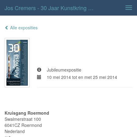
Jos Cremers - 30 Jaar Kunstkring Artimosa
Tog
navi
Alle exposities
30 jaar kunstkring
artimosa
Jubileumexpositie
10 mei 2014 tot en met 25 mei 2014
Adresgegevens
Kruisgang Roermond
Swalmerstraat 100
6041CZ Roermond
Nederland