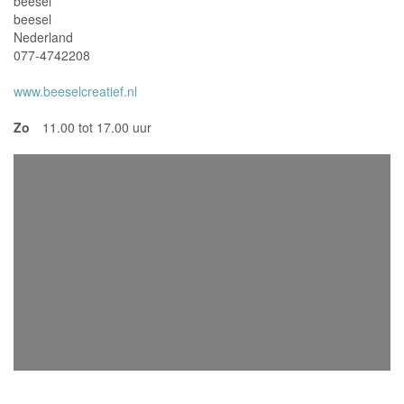
beesel
beesel
Nederland
077-4742208
www.beeselcreatief.nl
Zo
11.00 tot 17.00 uur