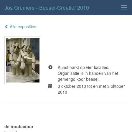
Jos Cremers - Beesel-Creatief 2010
Tog
navi
Alle exposities
Beesel-Creatief
2010
Kunstmarkt op vier locaties.
Organisatie is in handen van het
gemengd koor beesel.
3 oktober 2010 tot en met 3 oktober
2010
Adresgegevens
de troubadour