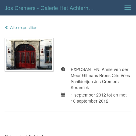
Jos Cremers - Galerie Het Achterhuis
Tog
navi
Alle exposities
Galerie het
Achterhuis
EXPOSANTEN: Annie ven der
Meer-Gitmans Brons Cris Vries
Schilderijen Jos Cremers
Keramiek
1 september 2012 tot en met
16 september 2012
Adresgegevens