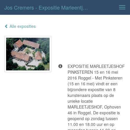
Jos Cremers - Expositie Marleentjeshof
Tog
navi
Alle exposities
Expositie
Marleentjeshof
EXPOSITIE MARLEETJESHOF
PINKSTEREN 15 en 16 mei
2016 Roggel - Met Pinksteren
(15 en 16 mei) vindt er een
bijzondere expositie van 8
kunstenaars plaats op de
unieke locatie
MARLEETJESHOF, Ophoven
46 in Roggel. De expositie is
geopend op zondag tussen
11.00 en 18.00 uur en op