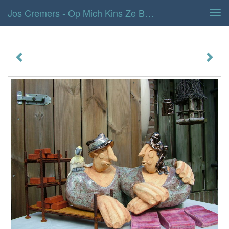
Jos Cremers - Op Mich Kins Ze Bouwe
Tog
navi
op mich kins ze bouwe