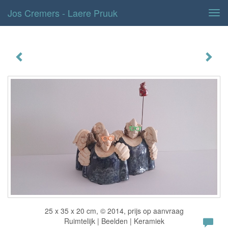
Jos Cremers - Laere Pruuk
Tog
navi
Laere pruuk
25 x 35 x 20 cm, © 2014, prijs op aanvraag
Ruimtelijk | Beelden | Keramiek