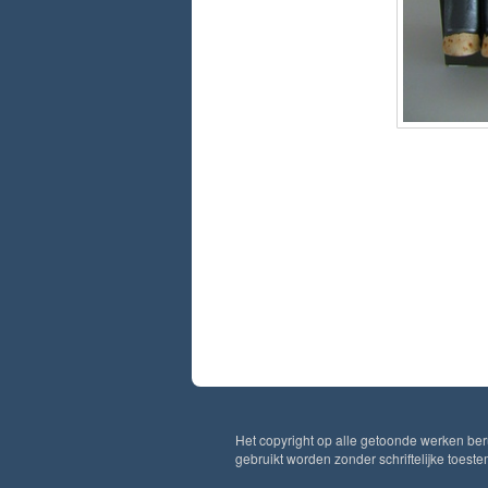
Het copyright op alle getoonde werken ber
gebruikt worden zonder schriftelijke toest