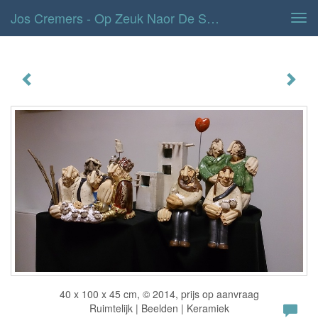
Jos Cremers - Op Zeuk Naor De Ster
Tog
navi
Op zeuk naor de ster
40 x 100 x 45 cm, © 2014, prijs op aanvraag
Ruimtelijk | Beelden | Keramiek