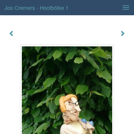
Jos Cremers - Hoofbölke 1
Tog
navi
Hoofbölke 1