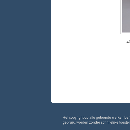
4
Het copyright op alle getoonde werken ber
gebruikt worden zonder schriftelijke toest