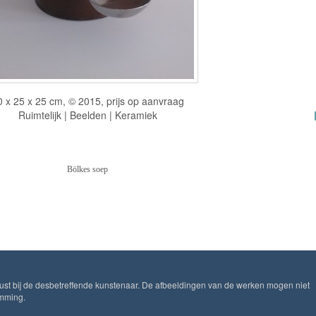
0 x 25 x 25 cm, © 2015, prijs op aanvraag
Ruimtelijk | Beelden | Keramiek
Bölkes soep
ust bij de desbetreffende kunstenaar. De afbeeldingen van de werken mogen niet
emming.