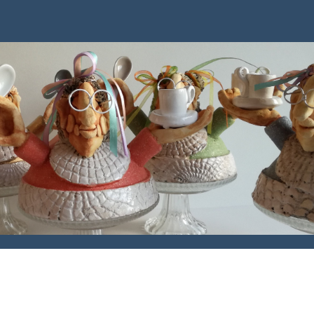
Veur ein leef Venloos meadje.